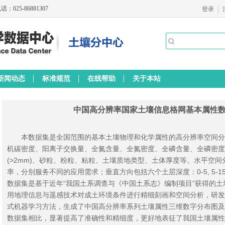
：025-86881307
登录
新闻动态
标准规范
在线帮助
关于本站
中国高分辨率国家土壤信息格网基本属性数据集（
本数据集是全国范围的基本土壤物理和化学属性的高分辨率空间分布
机碳密度、阳离子交换量、全氮含量、全氮密度、全磷含量、全磷密度
(>2mm)、砂粒、粉粒、粘粒、土壤质地类型、土体厚度等。水平空间分
率，分别服务不同的应用需求；垂直方向包括六个土层深度：0-5, 5-15, 15-30,
数据集是基于近年“我国土系调查与《中国土系志》编制项目”获得的
用地理信息与遥感技术对成土环境条件进行精细刻画和空间分析，研发
式机器学习方法，生成了中国高分辨率系列土壤属性三维数字分布图及
数据集相比，显著提高了准确性和精细度，更好地表征了我国土壤属性