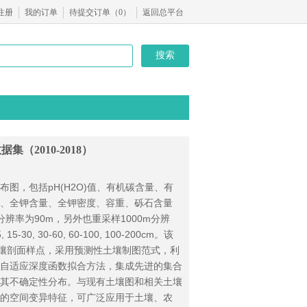
注册
我的订单
待提交订单（
0
）
返回总平台
搜索
2010-2018）
图，包括pH(H2O)值、有机碳含量、有
土壤颜色是最明显的
、全钾含量、全钾密度、容重、砾石含量
管理的重要指标。在所有
辨率为90m，另外也重采样1000m分辨
了揭示其空间变化，我们
 30-60, 60-100, 100-200cm。该
平方公里网格单元大小和
土壤剖面样点，采用预测性土壤制图范式，利
GeoTFF光栅以1x1 
自适应深度函数拟合方法，集成先进的集合
其不确定性分布。与现有土壤图和相关土壤
的空间变异特征，可广泛应用于土壤、农